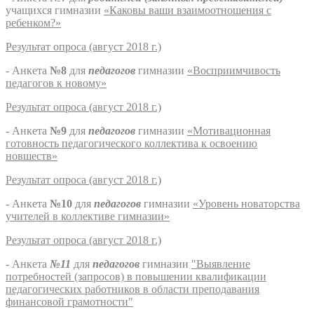
учащихся гимназии
«Каковы ваши взаимоотношения с
ребенком?»
Результат опроса (август 2018 г.)
- Анкета
№8
для
педагогов
гимназии
«Восприимчивость
педагогов к новому»
Результат опроса (август 2018 г.)
- Анкета
№9
для
педагогов
гимназии
«Мотивационная
готовность педагогического коллектива к освоению
новшеств»
Результат опроса (август 2018 г.)
- Анкета
№10
для
педагогов
гимназии
«Уровень новаторства
учителей в коллективе гимназии»
Результат опроса (август 2018 г.)
- Анкета
№11
для
педагогов
гимназии
"Выявление
потребностей (запросов) в повышении квалификации
педагогических работников в области преподавания
финансовой грамотности"