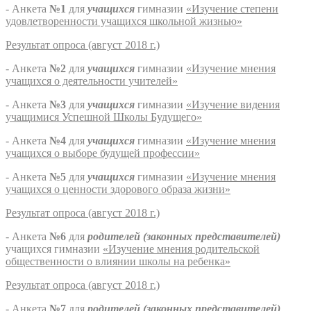
- Анкета
№1
для
учащихся
гимназии
«Изучение степени
удовлетворенности учащихся школьной жизнью»
Результат опроса (август 2018 г.)
- Анкета
№2
для
учащихся
гимназии
«Изучение мнения
учащихся о деятельности учителей»
- Анкета
№3
для
учащихся
гимназии
«Изучение видения
учащимися Успешной Школы Будущего»
- Анкета
№4
для
учащихся
гимназии
«Изучение мнения
учащихся о выборе будущей профессии»
- Анкета
№5
для
учащихся
гимназии
«Изучение мнения
учащихся о ценности здорового образа жизни»
Результат опроса (август 2018 г.)
- Анкета
№6
для
родителей (законных представителей)
учащихся гимназии
«Изучение мнения родительской
общественности о влиянии школы на ребенка»
Результат опроса (август 2018 г.)
- Анкета
№7
для
родителей (законных представителей)