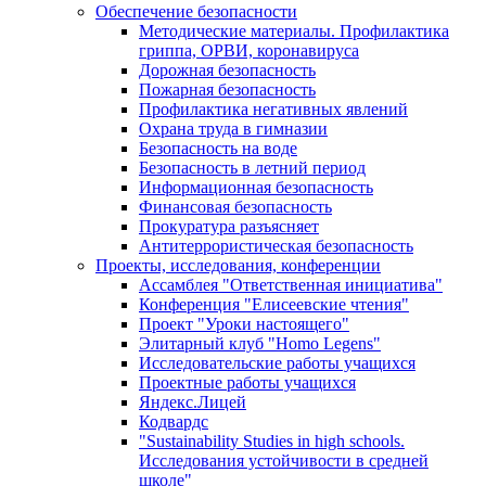
Обеспечение безопасности
Методические материалы. Профилактика
гриппа, ОРВИ, коронавируса
Дорожная безопасность
Пожарная безопасность
Профилактика негативных явлений
Охрана труда в гимназии
Безопасность на воде
Безопасность в летний период
Информационная безопасность
Финансовая безопасность
Прокуратура разъясняет
Антитеррористическая безопасность
Проекты, исследования, конференции
Ассамблея "Ответственная инициатива"
Конференция "Елисеевские чтения"
Проект "Уроки настоящего"
Элитарный клуб "Homo Legens"
Исследовательские работы учащихся
Проектные работы учащихся
Яндекс.Лицей
Кодвардс
"Sustainability Studies in high schools.
Исследования устойчивости в средней
школе"