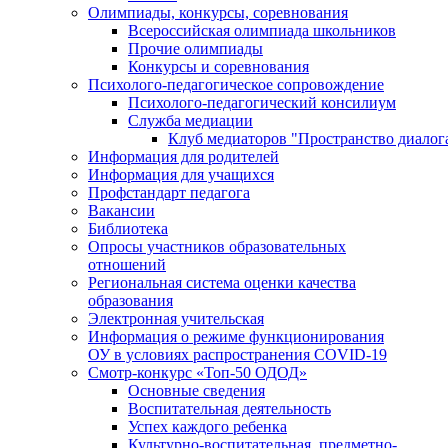
Олимпиады, конкурсы, соревнования
Всероссийская олимпиада школьников
Прочие олимпиады
Конкурсы и соревнования
Психолого-педагогическое сопровождение
Психолого-педагогический консилиум
Служба медиации
Клуб медиаторов "Пространство диалог
Информация для родителей
Информация для учащихся
Профстандарт педагога
Вакансии
Библиотека
Опросы участников образовательных
отношений
Региональная система оценки качества
образования
Электронная учительская
Информация о режиме функционирования
ОУ в условиях распространения COVID-19
Смотр-конкурс «Топ-50 ОДОД»
Основные сведения
Воспитательная деятельность
Успех каждого ребенка
Культурно-воспитательная, предметно-