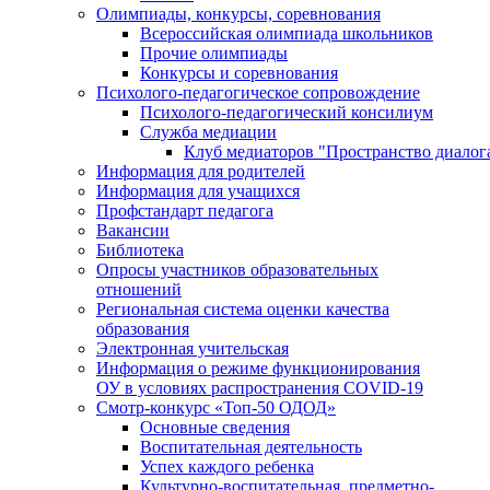
Олимпиады, конкурсы, соревнования
Всероссийская олимпиада школьников
Прочие олимпиады
Конкурсы и соревнования
Психолого-педагогическое сопровождение
Психолого-педагогический консилиум
Служба медиации
Клуб медиаторов "Пространство диалог
Информация для родителей
Информация для учащихся
Профстандарт педагога
Вакансии
Библиотека
Опросы участников образовательных
отношений
Региональная система оценки качества
образования
Электронная учительская
Информация о режиме функционирования
ОУ в условиях распространения COVID-19
Смотр-конкурс «Топ-50 ОДОД»
Основные сведения
Воспитательная деятельность
Успех каждого ребенка
Культурно-воспитательная, предметно-