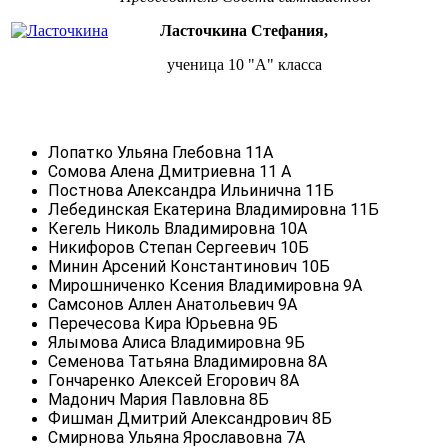
Ласточкина Стефания,
ученица 10 "А" класса
Лопатко Ульяна Глебовна 11А
Сомова Алена Дмитриевна 11 А
Постнова Александра Ильинична 11Б
Лебединская Екатерина Владимировна 11Б
Кегель Николь Владимировна 10А
Никифоров Степан Сергеевич 10Б
Минин Арсений Константинович
10Б
Мирошниченко Ксения Владимировна 9А
Самсонов Аллен Анатольевич 9А
Перечесова Кира Юрьевна 9Б
Ялымова Алиса Владимировна 9Б
Семенова Татьяна Владимировна 8А
Гончаренко Алексей Егорович 8А
Мадонич Мария Павловна 8Б
Фишман Дмитрий Александрович 8Б
Смирнова Ульяна Ярославовна 7А