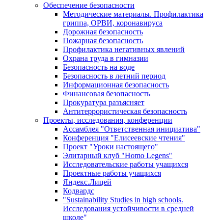
Обеспечение безопасности
Методические материалы. Профилактика
гриппа, ОРВИ, коронавируса
Дорожная безопасность
Пожарная безопасность
Профилактика негативных явлений
Охрана труда в гимназии
Безопасность на воде
Безопасность в летний период
Информационная безопасность
Финансовая безопасность
Прокуратура разъясняет
Антитеррористическая безопасность
Проекты, исследования, конференции
Ассамблея "Ответственная инициатива"
Конференция "Елисеевские чтения"
Проект "Уроки настоящего"
Элитарный клуб "Homo Legens"
Исследовательские работы учащихся
Проектные работы учащихся
Яндекс.Лицей
Кодвардс
"Sustainability Studies in high schools.
Исследования устойчивости в средней
школе"